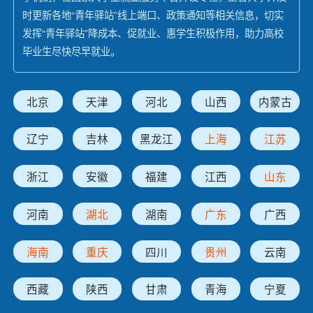
时更新各地“青年驿站”线上端口、政策通知等相关信息，切实
发挥“青年驿站”降成本、促就业、惠学生积极作用，助力高校
毕业生尽快尽早就业。
北京
天津
河北
山西
内蒙古
辽宁
吉林
黑龙江
上海
江苏
浙江
安徽
福建
江西
山东
河南
湖北
湖南
广东
广西
海南
重庆
四川
贵州
云南
西藏
陕西
甘肃
青海
宁夏